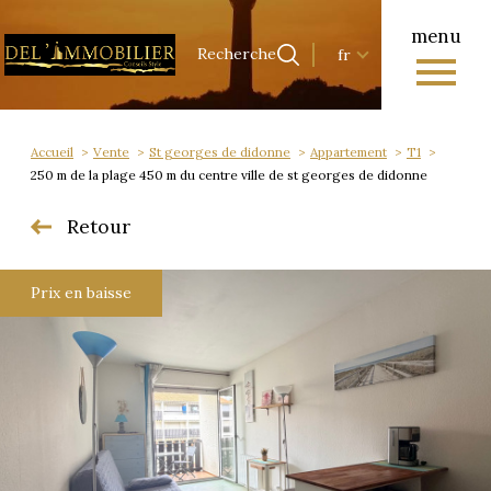
menu
Langue
Langue
Recherche
fr
0
Accueil
Recherche
fr
Accueil
Vente
St georges de didonne
Appartement
T1
250 m de la plage 450 m du centre ville de st georges de didonne
Retour
Prix en baisse