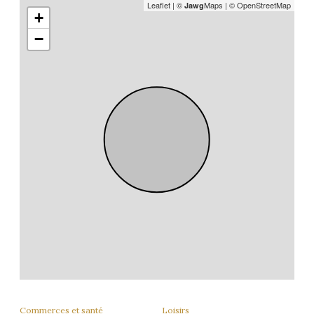
Leaflet
|
©
Maps
|
© OpenStreetMap
Jawg
+
−
Commerces et santé
Loisirs