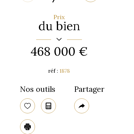
Prix
du bien
468 000 €
réf :
1878
Nos outils
Partager
Code posta
17110
Sélectionner
Calculatrice
Plus
surface ter
de
1 087 m²
02
Plus d'infos
partage
Imprimer
Nombre de 