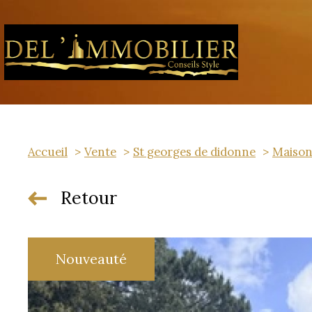
Accueil
Vente
St georges de didonne
Maiso
Retour
Nouveauté