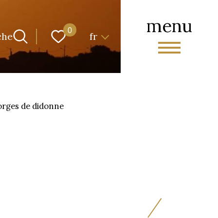
menu
Langue
0
che
fr
eorges de didonne