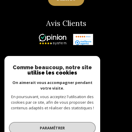
Avis Clients
Adhérents
Comme beaucoup, notre site
utilise les cookies
On aimerait vous accompagner pendant
votre visite.
En poursuivant, vous acceptez l'utilisation des
cookies par ce site, afin de vous proposer des
contenus adaptés et réaliser des statistiques !
© 2022
Tous droits réservés
PARAMÉTRER
Traduction powered by Google