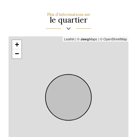
partage
Plus d'informations sur
le quartier
Leaflet
|
©
Maps
|
© OpenStreetMap
Jawg
+
−