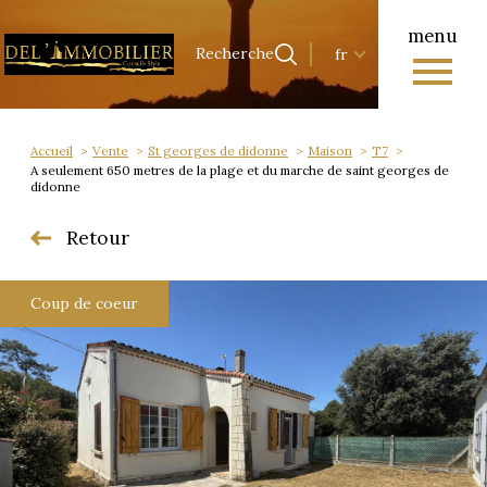
menu
Langue
Langue
Recherche
fr
0
Accueil
Recherche
fr
Accueil
Vente
St georges de didonne
Maison
T7
A seulement 650 metres de la plage et du marche de saint georges de
didonne
Retour
Coup de coeur