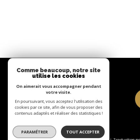
Comme beaucoup, notre site
utilise les cookies
Se Connecter
On aimerait vous accompagner pendant
espace propriétaire
votre visite.
En poursuivant, vous acceptez l'utilisation des
cookies par ce site, afin de vous proposer des
Syndic/Gérance
contenus adaptés et réaliser des statistiques !
PARAMÉTRER
TOUT ACCEPTER
© 2022
Tous droits réservés
Traduction p