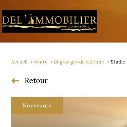
Accueil
Vente
St georges de didonne
Studio
Retour
Nouveauté