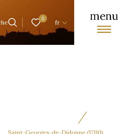
menu
Langue
0
che
fr
Saint-Georges-de-Didonne (17110)