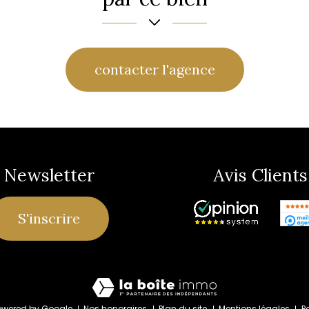
contacter l'agence
Newsletter
Avis Clients
S'inscrire
owered by Google
Nos honoraires
Plan du site
Mentions légales
P