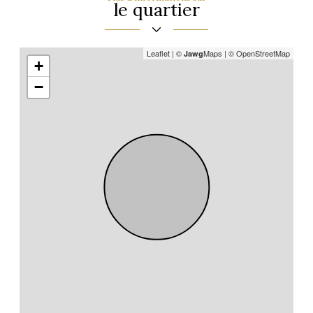
le quartier
Leaflet
|
©
Maps
|
© OpenStreetMap
Jawg
+
−