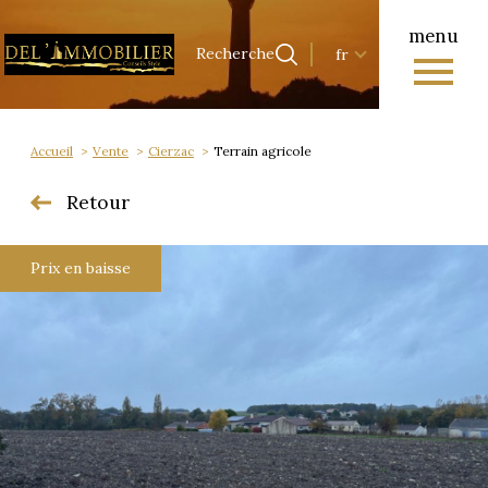
menu
Langue
Langue
Recherche
fr
0
Accueil
Recherche
fr
Accueil
Vente
Cierzac
Terrain agricole
Retour
Prix en baisse