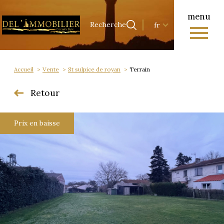
menu
Langue
Langue
Recherche
fr
0
Accueil
Recherche
fr
Accueil
Vente
St sulpice de royan
Terrain
Retour
Prix en baisse