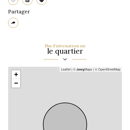
Sélectionner
Calculatrice
Imprimer
Partager
Plus
de
partage
Plus d'informations sur
le quartier
Leaflet
|
©
Maps
|
© OpenStreetMap
Jawg
+
−