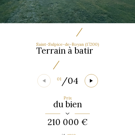
Saint-Sulpice-de-Royan (17200)
Terrain à batir
/
04
01
Prix
du bien
210 000 €