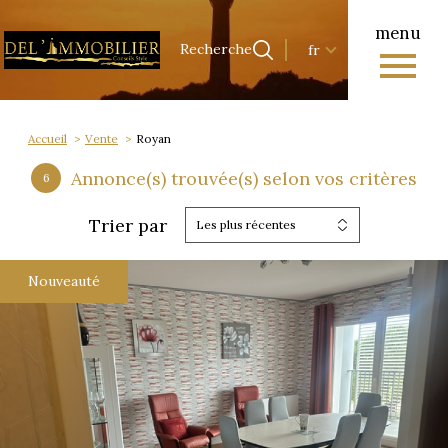
menu
Langue
Langue
Recherche
fr
0
Accueil
Recherche
fr
Accueil
Vente
Royan
Annonce(s) trouvée(s) selon vos critères
6
Trier par
Les plus récentes
Nouveauté