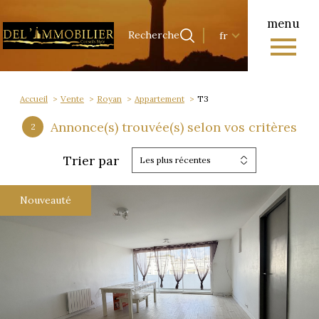
menu
Langue
Langue
Recherche
fr
0
Accueil
Recherche
fr
Accueil
Vente
Royan
Appartement
T3
Annonce(s) trouvée(s) selon vos critères
2
Trier par
Les plus récentes
Nouveauté